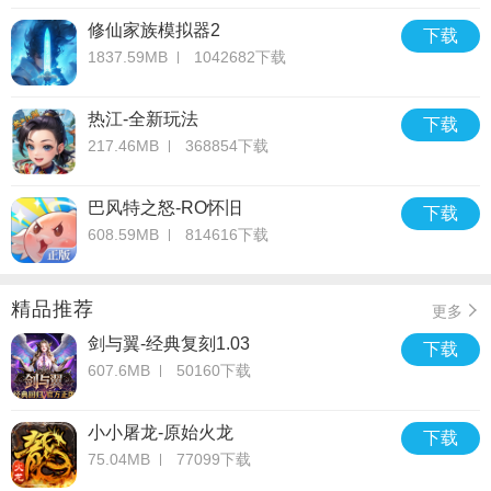
修仙家族模拟器2
下载
1837.59MB
1042682下载
热江-全新玩法
下载
217.46MB
368854下载
巴风特之怒-RO怀旧
下载
608.59MB
814616下载
精品推荐
更多
剑与翼-经典复刻1.03
下载
607.6MB
50160下载
小小屠龙-原始火龙
下载
75.04MB
77099下载