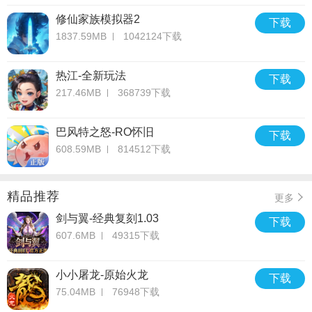
修仙家族模拟器2
下载
1837.59MB
1042124下载
热江-全新玩法
下载
217.46MB
368739下载
巴风特之怒-RO怀旧
下载
608.59MB
814512下载
精品推荐
更多
剑与翼-经典复刻1.03
下载
607.6MB
49315下载
小小屠龙-原始火龙
下载
75.04MB
76948下载