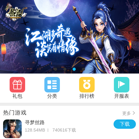
礼包
分类
排行榜
开服表
热门游戏
更多
寻梦丝路
下载
128.54MB
740616下载