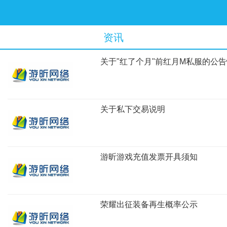
资讯
关于"红了个月"前红月M私服的公
关于私下交易说明
游昕游戏充值发票开具须知
荣耀出征装备再生概率公示