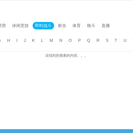
经营
休闲竞技
即时战斗
射击
体育
格斗
直播
G
H
I
J
K
L
M
N
O
P
Q
R
S
T
U
没找到您搜索的内容。。。