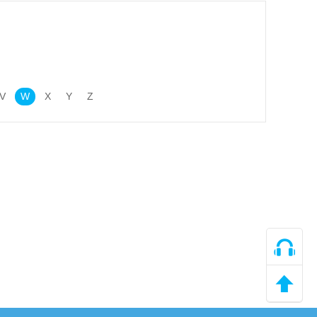
V
W
X
Y
Z