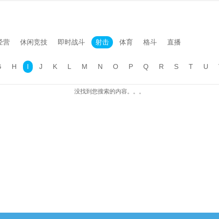
经营
休闲竞技
即时战斗
射击
体育
格斗
直播
G
H
I
J
K
L
M
N
O
P
Q
R
S
T
U
没找到您搜索的内容。。。