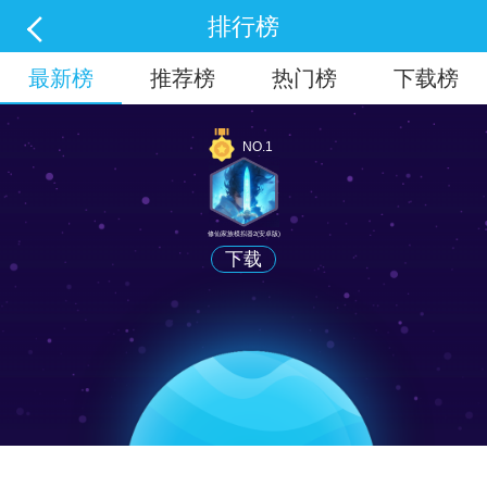
排行榜
排行榜
最新榜
推荐榜
热门榜
下载榜
NO.1
修仙家族模拟器2(安卓版)
下载