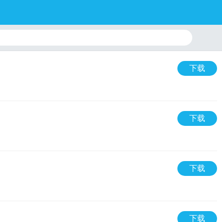
下载
下载
下载
下载