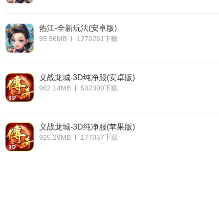
热江-全新玩法(安卓版)
95.96MB
1270261下载
义战龙城-3D纯净服(安卓版)
962.14MB
532309下载
义战龙城-3D纯净服(苹果版)
925.29MB
177057下载
修仙家族模拟器2(安卓版)
1837.59MB
1042433下载