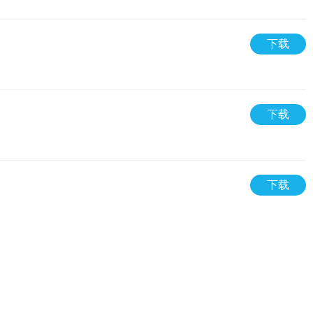
下载
下载
下载
下载