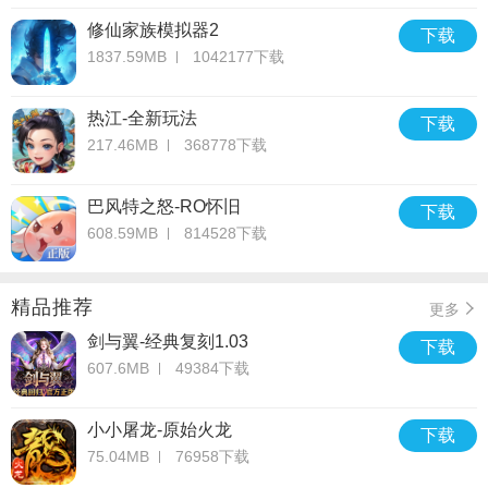
修仙家族模拟器2
下载
1837.59MB
1042177下载
热江-全新玩法
下载
217.46MB
368778下载
巴风特之怒-RO怀旧
下载
608.59MB
814528下载
精品推荐
更多
剑与翼-经典复刻1.03
下载
607.6MB
49384下载
小小屠龙-原始火龙
下载
75.04MB
76958下载