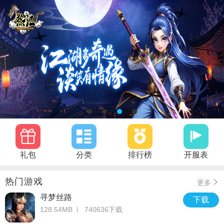
礼包
分类
排行榜
开服表
热门游戏
更多
寻梦丝路
下载
128.54MB
740636下载